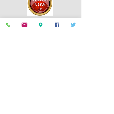
Περιλαμβάνονται
Αεροπορικό Εισιτήριο Λάρνακα -
Πρέβεζα - Λάρνακα με απευθείας
πτήσεις της Cyprus Airways
Φόροι Αεροδρομίων και Επίναυλος
καυσίμων
Διαμονή για έπτα (7) βράδια στο
ξενοδοχείο της επιλογής σας με
γεύματα σύμφωνα με τον πίνακα
Μια αποσκευή μέχρι 23kg κιλά και μια
χειραποσκευή μέχρι 10kg
Ασφάλεια Ταξιδίου
Φ.Π.Α.
.
Δεν Περιλαμβάνονται
Φαγητό και ποτό στις πτήσεις
Ο τοπικός φόρος διαμονής ο οποίος