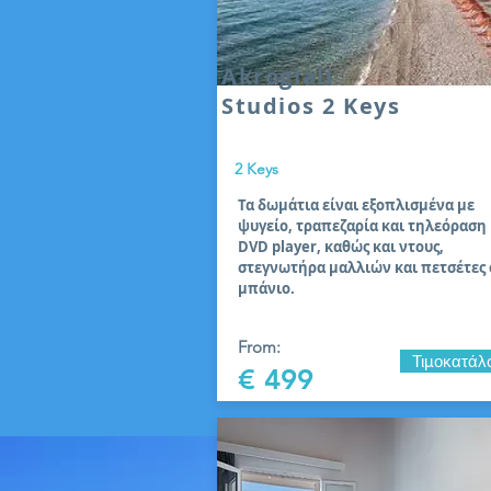
Akrogiali
Studios 2 Keys
2 Keys
Τα δωμάτια είναι εξοπλισμένα με
ψυγείο, τραπεζαρία και τηλεόραση
DVD player, καθώς και ντους,
στεγνωτήρα μαλλιών και πετσέτες 
μπάνιο.
From:
Τιμοκατάλ
€ 499