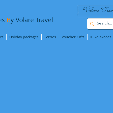
Volare Trav
pes
B
y Volare Travel
ers
Holiday packages
Ferries
Voucher Gifts
Klikdiakopes