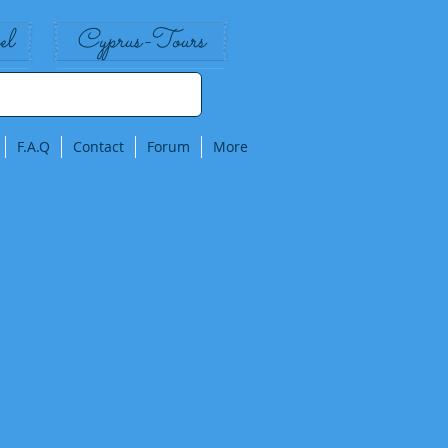
el
Cyprus-Tours
F.A.Q
Contact
Forum
More