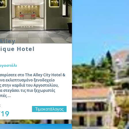
Alley
ique Hotel
Αργοστόλι
ορίσατε στο The Alley City Hotel &
ένα εκλεπτυσμένο ξενοδοχείο
 στην καρδιά του Αργοστολίου,
α στεγάσει τις πιο ξεχωριστές
πές ...
:
Τιμοκατάλογος
719