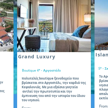
Apos
Kefalonia
Isla
Grand Luxury
5* - 
Boutique 4* - Αργοστόλι
Το Ap
πολυτελές boutique ξενοδοχείο που
βρίσκ
ην
βρίσκεται στο Αργοστόλι, την καρδιά της
νησιο
Κεφαλονιάς. Με μια εξαίσια γοητεία
πλαγι
τες
αντλεί την πρωτοτυπία και την
απαλά
έμπνευση του από την ιστορία του ίδιου
εκπλ
του νησιού.
From