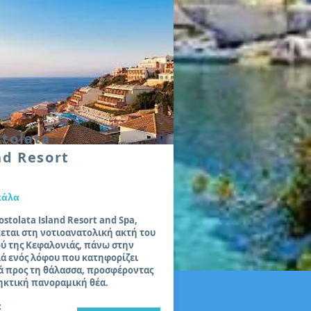
tolata
nd Resort
Σκάλα
ostolata Island Resort and Spa,
εται στη νοτιοανατολική ακτή του
ύ της Κεφαλονιάς, πάνω στην
ά ενός λόφου που κατηφορίζει
 προς τη θάλασσα, προσφέροντας
ηκτική πανοραμική θέα.
: