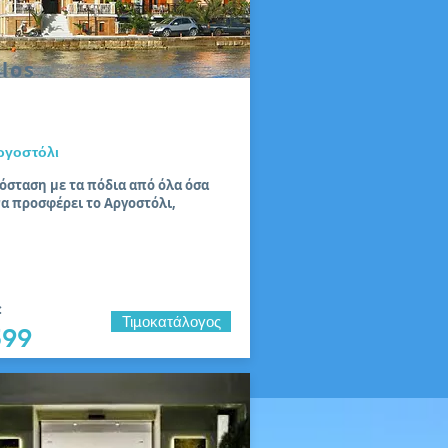
elos
Αργοστόλι
όσταση με τα πόδια από όλα όσα
να προσφέρει το Αργοστόλι,
:
Τιμοκατάλογος
599