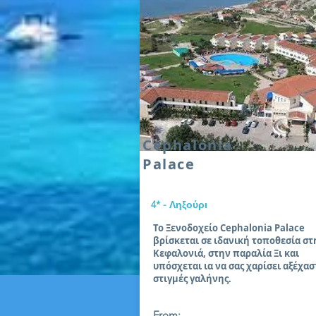
Cephalonia
Palace
4* - Ληξούρι
Το Ξενοδοχείο Cephalonia Palace
βρίσκεται σε ιδανική τοποθεσία στ
Κεφαλονιά, στην παραλία Ξι και
υπόσχεται ια να σας χαρίσει αξέχασ
στιγμές γαλήνης.
From: