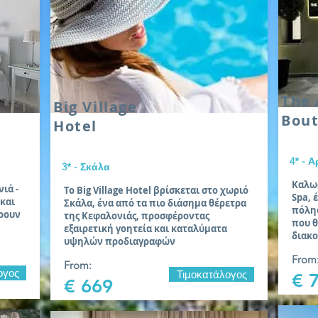
The 
Big Village
Bout
Hotel
4* - 
3* - Σκάλα
Καλωσ
ιά -
Το Big Village Hotel βρίσκεται στο χωριό
Spa, 
και
Σκάλα, ένα από τα πιο διάσημα θέρετρα
πόλης
έρουν
της Κεφαλονιάς, προσφέροντας
που θ
εξαιρετική γοητεία και καταλύματα
διακο
υψηλών προδιαγραφών
From
From:
ογος
Τιμοκατάλογος
€ 
€ 669