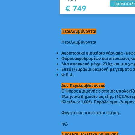
Τιμοκατάλ
€ 749
Περιλαμβάνονται
Περιλαμβάνονται
Αεροπορικό εισιτήριο Λάρνακα - Κεφα
Φόροι αεροδρομίων και επίναυλος κ
Μια αποσκευή μέχρι 23 kg και μια χε
Επτά (7) βράδια διαμονή με γεύματα 
Φ.Π.Α.
Δεν Περιλαμβάνονται
Ο Φόρος Διαμονής ο οποίος υπολογίζε
Ελληνικό Δημόσιο ως εξής: (1&2 Αστέρω
Κλειδιών 1,00€). Παράδειγμα: (Διαμον
Φαγητό και ποτό στην πτήση.
ής).
Όροι και Πολιτική Ακύρωσης