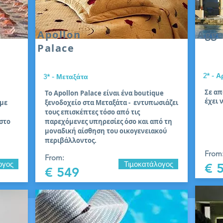
Apollon
Agg
Palace
2* - 
3* - Μεταξάτα
Σε απ
Το Apollon Palace είναι ένα boutique
έχει 
 με
ξενοδοχείο στα Μεταξάτα - εντυπωσιάζει
τους επισκέπτες τόσο από τις
στο
παρεχόμενες υπηρεσίες όσο και από τη
μοναδική αίσθηση του οικογενειακού
περιβάλλοντος.
From
From:
ογος
Τιμοκατάλογος
€ 
€ 549