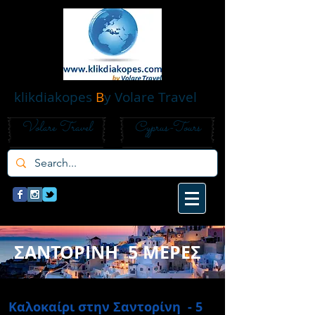
klikdiakopes
B
y Volare Travel
Volare Travel
Cyprus-Tours
ΣΑΝΤΟΡΙΝΗ 5 ΜΕΡΕΣ
Καλοκαίρι στην Σαντορίνη - 5