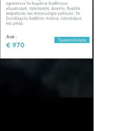
ηφαίστειο.Τα δωμάτια διαθέτουν
κλιματισμό, τηλεόραση, ψυγείο, θυρίδα
ασφαλείας και στεγνωτήρα μαλλιών. Το
ξενοδοχείο διαθέτει πισίνα, εστιατόριο
και μπαρ.
Από :
Τιμοκατάλογος
€ 970