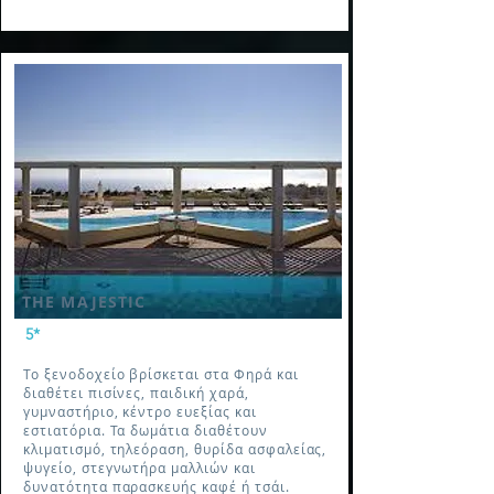
THE MAJESTIC
5*
Το ξενοδοχείο βρίσκεται στα Φηρά και
διαθέτει πισίνες, παιδική χαρά,
γυμναστήριο, κέντρο ευεξίας και
εστιατόρια. Τα δωμάτια διαθέτουν
κλιματισμό, τηλεόραση, θυρίδα ασφαλείας,
ψυγείο, στεγνωτήρα μαλλιών και
δυνατότητα παρασκευής καφέ ή τσάι.