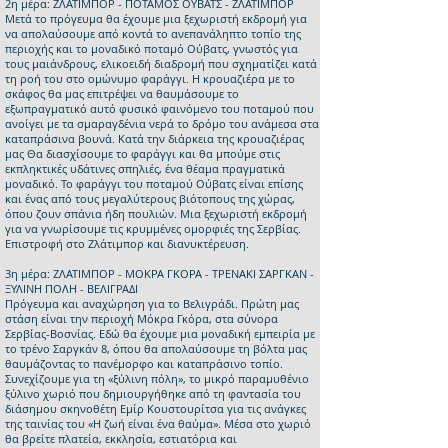
2η μέρα: ΖΛΑΤΙΜΠΟΡ - ΠΟΤΑΜΟΣ ΟΥΒΑΤΣ - ΖΛΑΤΙΜΠΟΡ
Μετά το πρόγευμα θα έχουμε μια ξεχωριστή εκδρομή για
να απολαύσουμε από κοντά το ανεπανάληπτο τοπίο της
περιοχής και το μοναδικό ποταμό Ούβατς, γνωστός για
τους μαιάνδρους, ελικοειδή διαδρομή που σχηματίζει κατά
τη ροή του στο ομώνυμο φαράγγι. Η κρουαζιέρα με το
σκάφος θα μας επιτρέψει να θαυμάσουμε το
εξωπραγματικό αυτό φυσικό φαινόμενο του ποταμού που
ανοίγει με τα σμαραγδένια νερά το δρόμο του ανάμεσα στα
καταπράσινα βουνά. Κατά την διάρκεια της κρουαζιέρας
μας Θα διασχίσουμε το φαράγγι και θα μπούμε στις
εκπληκτικές υδάτινες σπηλιές, ένα θέαμα πραγματικά
μοναδικό. Το φαράγγι του ποταμού Ούβατς είναι επίσης
και ένας από τους μεγαλύτερους βιότοπους της χώρας,
όπου ζουν σπάνια ήδη πουλιών. Μια ξεχωριστή εκδρομή
για να γνωρίσουμε τις κρυμμένες ομορφιές της Σερβίας.
Επιστροφή στο Ζλάτιμπορ και διανυκτέρευση.
3η μέρα: ΖΛΑΤΙΜΠΟΡ - ΜΟΚΡΑ ΓΚΟΡΑ - ΤΡΕΝΑΚΙ ΣΑΡΓΚΑΝ -
ΞΥΛΙΝΗ ΠΟΛΗ - ΒΕΛΙΓΡΑΔΙ
Πρόγευμα και αναχώρηση για το Βελιγράδι. Πρώτη μας
στάση είναι την περιοχή Μόκρα Γκόρα, στα σύνορα
Σερβίας-Βοσνίας. Εδώ θα έχουμε μια μοναδική εμπειρία με
το τρένο Σαργκάν 8, όπου θα απολαύσουμε τη βόλτα μας
θαυμάζοντας το πανέμορφο και καταπράσινο τοπίο.
Συνεχίζουμε για τη «ξύλινη πόλη», το μικρό παραμυθένιο
ξύλινο χωριό που δημιουργήθηκε από τη φαντασία του
διάσημου σκηνοθέτη Εμίρ Κουστουρίτσα για τις ανάγκες
της ταινίας του «Η ζωή είναι ένα θαύμα». Μέσα στο χωριό
θα βρείτε πλατεία, εκκλησία, εστιατόρια και