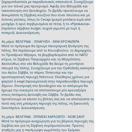
ζαχαροπλαστεία με παραδοσιακές σπεσιαλιτέ. Συνεχίζουμε
για τον τελικό μας προορισμό. Άφιξη στο Βελιγράδι και
τακτοποίηση στο ξενοδοχείο. Το βράδυ προτείνουμε να
δοκιμάσετε τη Σέρβικη κουζίνα που είναι πλούσια και με
έντονες γεύσεις, όπως το Cevapi (μικρά ρολάκια κιμά από
μοσχάρι ή αρνί σερβιρισμένα σε πίτα), ή τo «Pljeskavica»
(τεράστιο σέρβικο burger, συχνά γεμιστό με τυρί ή
πιπεριά). Διανυκτέρευση.
4η μέρα: ΒΕΛΙΓΡΑΔΙ - ΞΕΝΑΓΗΣΗ - ΜΙΝΙ ΚΡΟΥΑΖΙΕΡΑ
Μετά το πρόγευμα θα έχουμε πανοραμική ξενάγηση της
πόλης. Θα περάσουμε από το Κοινοβούλιο, το Δημαρχείο,
το Προεδρικό Μέγαρο, τα βομβαρδισμένα από το ΝΑΤΟ
κτίρια, το Σέρβικο Πατριαρχείο και τη Μητρόπολη.
Ακολούθως στο νέο Βελιγράδι θα δούμε τη μοντέρνα
πλευρά της πόλης. Συνεχίζουμε για την Ορθόδοξη εκκλησία
του Αγίου Σάββα, το πάρκο Τόπσιντερ και την
αριστοκρατική περιοχή Ντέντινιε. Ελεύθερος χρόνος για
φαγητό ή καφέ (προαιρετικά) στην παραδουνάβια περιοχή
Ζέμουν. Επιστροφή στο ξενοδοχείο και το απόγευμα θα
έχουμε την ευκαιρία να απολαύσουμε μία κρουαζιέρα
στους ποταμούς Δούναβη και Σάββα. Το βράδυ σας
προτείνουμε να κάνετε τις βόλτες σας και να απολαύσετε το
ποτό σας στη μποέμικη περιοχή της πόλης, τη ξακουστή
Σκαντάρλια. Διανυκτέρευση.
5η μέρα: ΒΕΛΙΓΡΑΔΙ - ΣΡΕΜΣΚΙ ΚΑΡΛΟΒΤΣΙ - ΝΟΒΙ ΣΑΝΤ
Μετά το πρόγευμα αναχώρηση για τις βόρειες περιοχές της
Σερβίας και για τη Σέρβικη συμπρωτεύουσα. Πρώτος
σταθμός μας η πανέμορφη κωμόπολη του Σρέμσκι