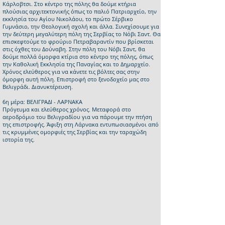
Κάρλοβτσι. Στο κέντρο της πόλης θα δούμε κτήρια
πλούσιας αρχιτεκτονικής όπως το παλιό Πατριαρχείο, την
εκκλησία του Αγίου Νικολάου, το πρώτο Σέρβικο
Γυμνάσιο, την Θεολογική σχολή και άλλα. Συνεχίσουμε για
την δεύτερη μεγαλύτερη πόλη της Σερβίας το Νόβι Σαντ. Θα
επισκεφτούμε το φρούριο Πετραβαραντίν που βρίσκεται
στις όχθες του Δούναβη. Στην πόλη του Νόβι Σαντ, θα
δούμε πολλά όμορφα κτίρια στο κέντρο της πόλης, όπως
την Καθολική Εκκλησία της Παναγίας και το Δημαρχείο.
Χρόνος ελεύθερος για να κάνετε τις βόλτες σας στην
όμορφη αυτή πόλη. Επιστροφή στο ξενοδοχείο μας στο
Βελιγράδι. Διανυκτέρευση.
6η μέρα: ΒΕΛΙΓΡΑΔΙ - ΛΑΡΝΑΚΑ
Πρόγευμα και ελεύθερος χρόνος. Μεταφορά στο
αεροδρόμιο του Βελιγραδίου για να πάρουμε την πτήση
της επιστροφής. Άφιξη στη Λάρνακα εντυπωσιασμένοι από
τις κρυμμένες ομορφιές της Σερβίας και την ταραχώδη
ιστορία της.