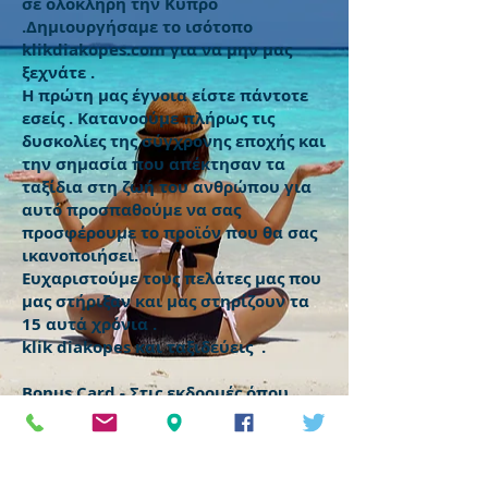
σε ολόκληρη την Κύπρο
.Δημιουργήσαμε το ισότοπο
klikdiakopes.com για να μην μας
ξεχνάτε .
Η πρώτη μας έγνοια είστε πάντοτε
εσείς . Κατανοούμε πλήρως τις
δυσκολίες της σύγχρονης εποχής και
την σημασία που απέκτησαν τα
ταξίδια στη ζωή του ανθρώπου για
αυτό προσπαθούμε να σας
προσφέρουμε το προϊόν που θα σας
ικανοποιήσει.
Ευχαριστούμε τους πελάτες μας που
μας στήριξαν και μας στηρίζουν τα
15 αυτά χρόνια .
klik diakopes και ταξιδεύεις .
Bonus Card - Στις εκδρομές όπου
υπάρχει συνοδεύεται με σύμβολο