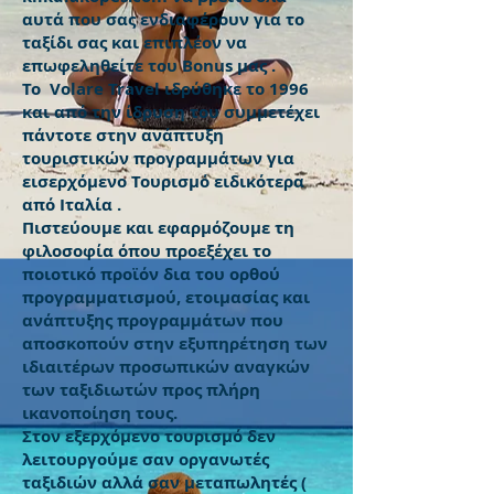
αυτά που σας ενδιαφέρουν για το
ταξίδι σας και επιπλέον να
επωφεληθείτε του Bonus μας .
Το Volare Travel ιδρύθηκε το 1996
και από την ίδρυση του συμμετέχει
πάντοτε στην ανάπτυξη
τουριστικών προγραμμάτων για
εισερχόμενο Τουρισμό ειδικότερα
από Ιταλία .
Πιστεύουμε και εφαρμόζουμε τη
φιλοσοφία όπου προεξέχει το
ποιοτικό προϊόν δια του ορθού
προγραμματισμού, ετοιμασίας και
ανάπτυξης προγραμμάτων που
αποσκοπούν στην εξυπηρέτηση των
ιδιαιτέρων προσωπικών αναγκών
των ταξιδιωτών προς πλήρη
ικανοποίηση τους.
Στον εξερχόμενο τουρισμό δεν
λειτουργούμε σαν οργανωτές
ταξιδιών αλλά σαν μεταπωλητές (