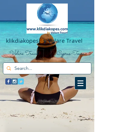
klikdiakopes
B
y Volare Travel
Volare Travel
Cyprus-Tours