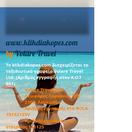
www.klikdiakopes.com
​​by
Volare Travel
Το klikdiakopes.com διαχειρίζεται το
ταξιδιωτικό γραφείο Volare Travel
Ltd- (Αριθμός εγγραφής στον Κ.Ο.Τ
601)
Volare Travel Ltd
Λεωφόρος Λάρνακος 79β
2102, Λευκωσία
Αριθμός εγγραφής στο Φ.Π.Α
10152125V
Αριθμός εγγραφής της
εταιρείας 151125