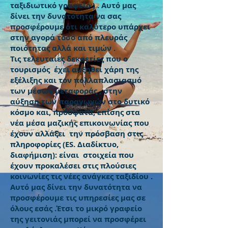
ταξιδιωτικό γραφείο ) . Αυτό μας
δίνει την δυνατότητα να σας
προσφέρουμε ότι καλύτερο υπάρχει
στην αγορά τόσο από πλευράς
ποιότητας αλλά και τιμών .
Τις τελευταίες δεκαετίες που ο
τουρισμός έχει αυξηθεί χάρη της
εξέλιξης και τον πολλαπλασιασμό
των μέσων μεταφοράς , στην
αύξηση των παραγωγών στο δυτικό
κόσμο και, πρόσφατα, επίσης στα
νέα μέσα μαζικής επικοινωνίας που
έχουν αλλάξει την πρόσβαση στις
πληροφορίες (ES. Διαδίκτυο,
διαφήμιση): είναι στοιχεία που
έχουν προκαλέσει στις πλούσιες
κοινωνίες τις νέες ανάγκες ταξιδίου .
Αυτό μας δίνει την δυνατότητα να
προσφέρουμε τις υπηρεσίες μας σε
όλους εσάς .Έτσι το μικρό γραφείο
της γειτονιάς μπορεί να προσφέρει