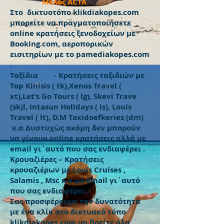
Μέλος ACTA
Στο
δικτυο
τόπο klikdiakopes.com
μπορείτε να πραγματοποιήσετε
online κρατήσεις ξενοδοχείων με
Booking.com, αεροπορικών
εισιτηρίων με το pamediakopes.com
.
Ταξίδια - Κρατήσεις ταξιδιών με
Top Kinisis ( tk),Xenos Travel (
xt),Let’s Go Tours ( lg), Skevi Trave
(sk)l, Intasun Holidays ( is), Louis
Travel ( lt), D.M Taxidoefkeries (dm)
κ.α Δυστυχώς ακόμη δεν μπορούν
να γίνουν online κρατήσεις αλλά με
email γι΄αυτό που σας ενδιαφέρει .
Κρουαζιέρες – Κρατήσεις
κρουαζιέρων με Louis Cruises ,
Salamis , Msc κ.α με email γι΄αυτό
που σας ενδιαφέρει .
Σας προσφέρουμε την δυνατότητα
με ένα κλίκ στο δικτυακό τόπο
klikdiakopes.com να βρείτε όλα