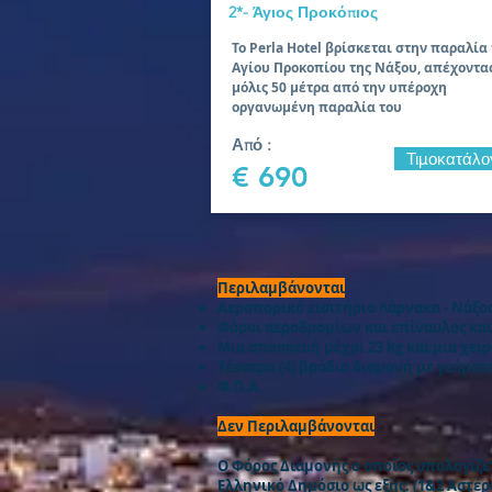
2*- Άγιος Προκόπιος
To Perla Hotel βρίσκεται στην παραλία
Αγίου Προκοπίου της Νάξου, απέχοντα
μόλις 50 μέτρα από την υπέροχη
οργανωμένη παραλία του
Από :
Τιμοκατάλο
€ 690
Περιλαμβάνονται
Αεροπορικό εισιτήριο Λάρνακα - Νάξο
Φόροι αεροδρομίων και επίναυλος κα
Μια αποσκευή μέχρι 23 kg και μια χει
Τέσσερα (4) βράδια διαμονή με γεύμα
Φ.Π.Α.
Δεν Περιλαμβάνονται
Ο Φόρος Διαμονής ο οποίος υπολογίζετ
Ελληνικό Δημόσιο ως εξής: (1&2 Αστέρω