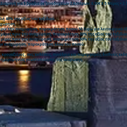
 (Διαμονή για 5 βράδια σε ξενοδοχείων 2 Αστέρων: 0,50€ Χ 5 Μέρες = 2
 40% της αξίας του ταξιδιού.
αχώρηση.
ριν την αναχώρηση, παρακράτηση ποσού 50 Ευρώ για λειτουργικά έ
 μέρες πριν την αναχώρηση, παρακράτηση 30% της αξίας του ταξιδιο
 μέρες πριν την αναχώρηση, παρακράτηση 50% της αξίας του ταξιδιο
ην αναχώρηση, παρακράτηση όλου του ποσού.
, κρουαζιέρες , σκι, εκθέσεις, συνέδρια και παρεμφερείς διεθνείς ε
ης ημερομηνίας γνωστοποίησης της ακύρωσης.