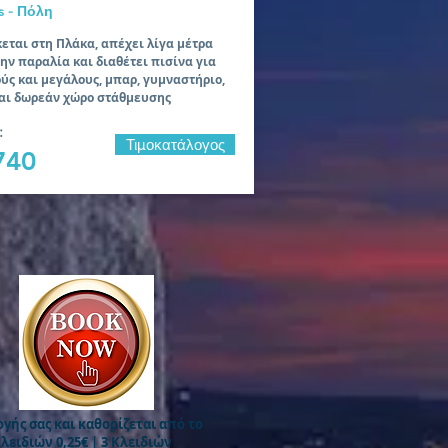
s - Πόλη
εται στη Πλάκα, απέχει λίγα μέτρα
ην παραλία και διαθέτει πισίνα για
ύς και μεγάλους, μπαρ, γυμναστήριο,
και δωρεάν χώρο στάθμευσης
:
Τιμοκατάλογος
740
γής σας και καθορίζεται από το
Κλειδιών 0,25€ | 3 Κλειδιών