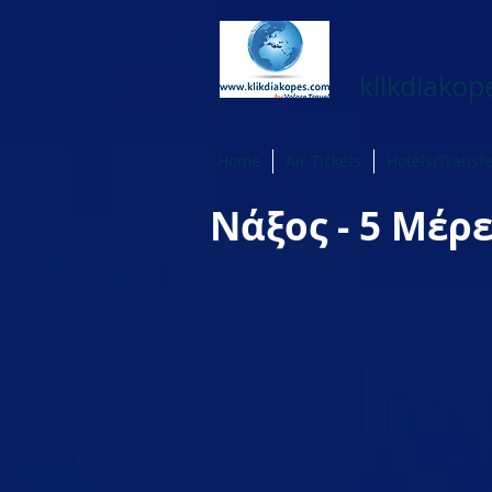
klikdiako
Home
Air Tickets
Hotels/Transf
Νάξος - 5 Μέρε