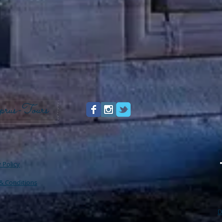
prus-Tours
 Policy
& Conditions
D