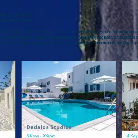
 17:20 - 18:00
4 19:55 - 21:30
ων Κυκλάδων. Είναι ένα νησί που αν προσπαθήσεις να το ανακαλύψεις
 ως αποτέλεσμα να έχει διαφορετικούς χαρακτήρες και να ταιριάζει σ
θα δεις εναλλακτικούς, θα δεις ό,τι μπορείς να φανταστείς. Ας ξεκιν
Dedalos Studios
Kti
3 Keys - Χώρα
4 Key