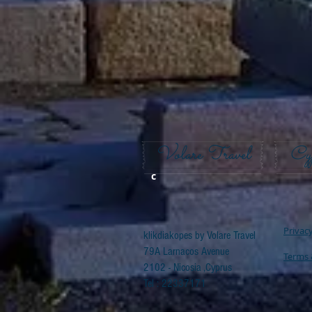
Volare Travel
Cy
c
Privacy
klikdiakopes by Volare Travel
79A Larnacos Avenue
Terms 
2102 - Nicosia ,Cyprus​
Tel : 22337171