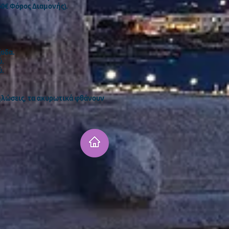
,50€ Φόρος Διαμονής).
ξοδα.
ύ.
ύ.
κδηλώσεις, τα ακυρωτικά φθάνουν