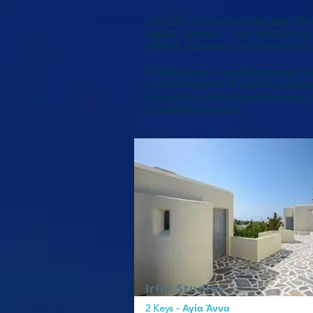
16/7, 23/7, 30/7 και 6/8, 13/8, 20/8, 27/8
ΝΑΞΟΣ - ΑΘΗΝΑ SKY EXPRESS GQ 405
ΑΘΗΝΑ - ΛΑΡΝΑΚΑ SKY EXPRESS GQ 60
Η Νάξος είναι το μεγαλύτερο νησί τ
την πρώτη φορά. Το μέγεθος της έχει
οικογένειες, θα δεις γυναικοπαρέες, 
οπωσδήποτε να δεις.
Irini Studios
2 Keys - Αγία Άννα