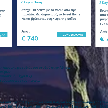
2 Keys - Πόλη
2 Key
απέχει 10 λεπτά με τα πόδια από την
 του
βρίσκ
παραλία. Με κλιματισμό, το Sweet Home
ς
από τ
Naxos βρίσκεται στη Χώρα της Νάξου
μικρο
spa 
Από :
Από 
Τιμοκατάλογος
γος
€ 740
€ 
ς - Λάρνακα με ενδιάμεσο σταθμό στην Αθήνα.
υσίμων.
ραποσκευή μέχρι 8 kg
τα σύμφωνα με τον πίνακα.
αι ανά ημερήσια χρήση και είναι πληρωτέος στο κατάλυμα της επιλο
ν 0,50€ | 3 Αστέρων 1,50€ | 4 Αστέρων 3,00€ | 5 Αστέρων 4,00€ | 1&2 