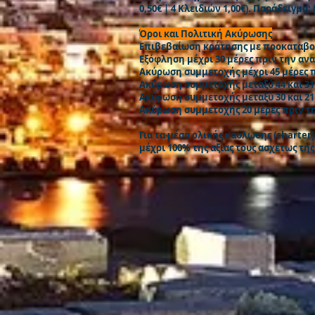
0,50€ | 4 Κλειδιών 1,00€). Παράδειγμα:
Όροι και Πολιτική Ακύρωσης
Επιβεβαίωση κράτησης με προκαταβολή
Εξόφληση μέχρι 30 μέρες πριν την αν
Ακύρωση συμμετοχής μέχρι 45 μέρες π
Ακύρωση συμμετοχής μεταξύ 44 και 31
Ακύρωση συμμετοχής μεταξύ 30 και 21
Ακύρωση συμμετοχής 20 μέρες πριν τ
Για τα μέσα ολικής ναύλωσης (charter)
μέχρι 100% της αξίας τους ασχέτως τ