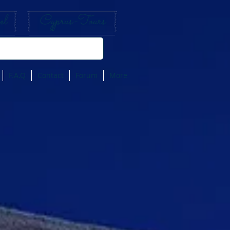
el
Cyprus-Tours
F.A.Q
Contact
Forum
More