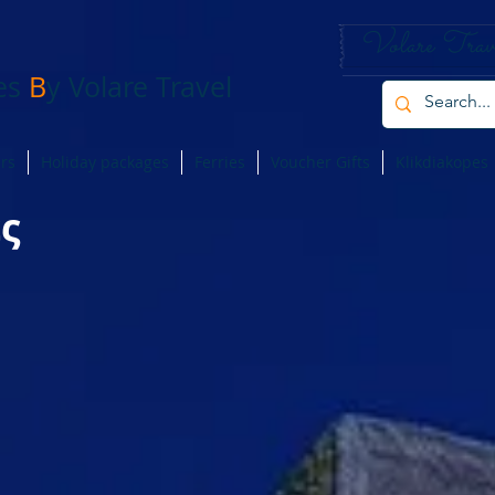
Volare Trav
pes
B
y Volare Travel
ers
Holiday packages
Ferries
Voucher Gifts
Klikdiakopes
ς