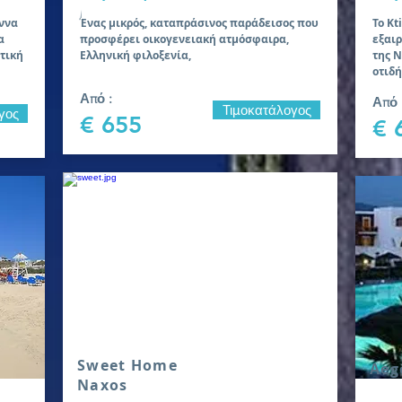
Άννα
Ένας μικρός, καταπράσινος παράδεισος που
Το Kt
α
προσφέρει οικογενειακή ατμόσφαιρα,
εξαι
τική
Ελληνική φιλοξενία,
της Ν
οτιδή
Από :
Από 
Τιμοκατάλογος
γος
€ 655
€ 
Sweet Home
Aeg
Naxos